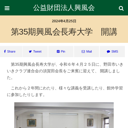
公益財団法人興風会
2024年4月25日
第35期興風会長寿大学 開講
Share
Tweet
Pin
Mail
SMS
第35期興風会長寿大学が、令和６年４月２５日に、野田市いき
いきクラブ連合会の須賀田会長をご来賓に迎えて、 開講しまし
た。
これから２年間にわたり、様々な講義を受講したり、館外学習
に参加したりします。