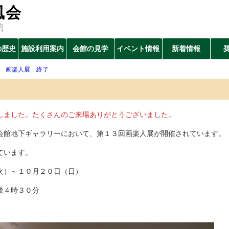
風会
館
の歴史
施設利用案内
会館の見学
イベント情報
新着情報
回 画楽人展 終了
ました。たくさんのご来場ありがとうございました。
館地下ギャラリーにおいて、第１３回画楽人展が開催されています。
ています。
火）～１０月２０日（日）
後４時３０分