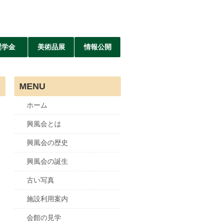
奨学金
美術品展
情報公開
MENU
ホーム
興風会とは
興風会の歴史
興風会の誕生
古い写真
施設利用案内
会館の見学