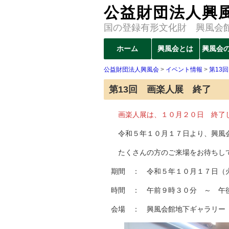
公益財団法人興
国の登録有形文化財 興風会
コ
ホーム
興風会とは
興風会
メインメニュー
ン
公益財団法人興風会
>
イベント情報
>
第13
テ
ン
第13回 画楽人展 終了
ツ
へ
画楽人展は、１０月２０日 終了し
移
令和５年１０月１７日より、興風会
動
たくさんの方のご来場をお待ちし
期間 ： 令和５年１０月１７日（
時間 ： 午前９時３０分 ～ 午
会場 ： 興風会館地下ギャラリー