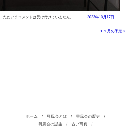
ただいまコメントは受け付けていません。
|
2023年10月17日
１１月の予定
»
ホーム
興風会とは
興風会の歴史
/
/
/
興風会の誕生
古い写真
/
/