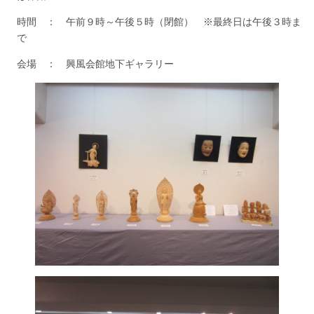
時間 ： 午前９時～午後５時（閉館） ※最終日は午後３時ま
で
会場 ： 興風会館地下ギャラリー