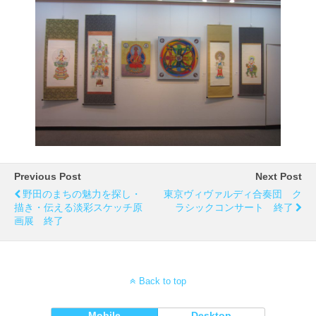
Previous Post
Next Post
野田のまちの魅力を探し・
東京ヴィヴァルディ合奏団 ク
描き・伝える淡彩スケッチ原
ラシックコンサート 終了
画展 終了
Back to top
Mobile
Desktop