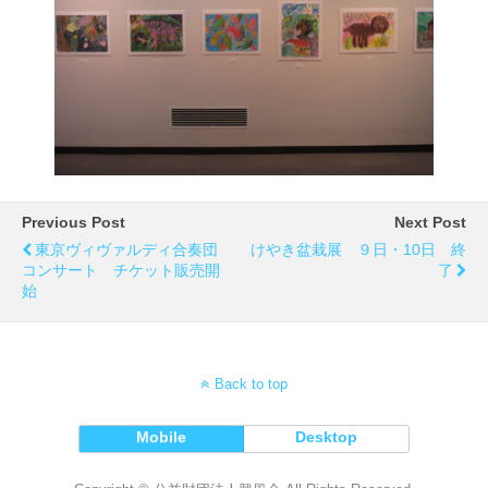
Previous Post
Next Post
東京ヴィヴァルディ合奏団
けやき盆栽展 ９日・10日 終
コンサート チケット販売開
了
始
Back to top
Mobile
Desktop