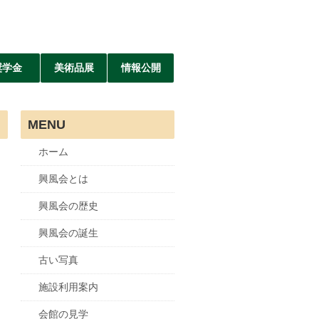
奨学金
美術品展
情報公開
MENU
ホーム
興風会とは
興風会の歴史
興風会の誕生
古い写真
施設利用案内
会館の見学