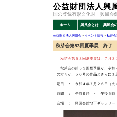
公益財団法人興
国の登録有形文化財 興風会
コ
ホーム
興風会とは
興風会
メインメニュー
ン
公益財団法人興風会
>
イベント情報
>
秋芽会
テ
ン
秋芽会第53回夏季展 終了
ツ
へ
秋芽会第５３回夏季展は、７月３１
移
秋芽会の第５３回夏季展が、令和４
動
の方々が、５０号の作品とさらに１
期日 ： 令和４年７月２６日（火
時間 ： 午前９時 ～ 午後５時
会場 ： 興風会館地下ギャラリー