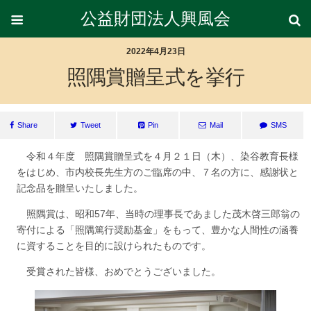
公益財団法人興風会
2022年4月23日
照隅賞贈呈式を挙行
Share
Tweet
Pin
Mail
SMS
令和４年度 照隅賞贈呈式を４月２１日（木）、染谷教育長様
をはじめ、市内校長先生方のご臨席の中、７名の方に、感謝状と
記念品を贈呈いたしました。
照隅賞は、昭和57年、当時の理事長であました茂木啓三郎翁の
寄付による「照隅篤行奨励基金」をもって、豊かな人間性の涵養
に資することを目的に設けられたものです。
受賞された皆様、おめでとうございました。