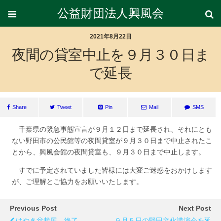
公益財団法人興風会
2021年8月22日
夜間の貸室中止を９月３０日ま
で延長
Share
Tweet
Pin
Mail
SMS
千葉県の緊急事態宣言が９月１２日まで延長され、それにとも
ない野田市の公民館等の夜間貸室が９月３０日まで中止されたこ
とから、興風会館の夜間貸室も、９月３０日まで中止します。
すでに予定されていました皆様には大変ご迷惑をおかけします
が、ご理解とご協力をお願いいたします。
Previous Post
Next Post
けやき盆栽展 終了
９月５日の野田文化講演会を延