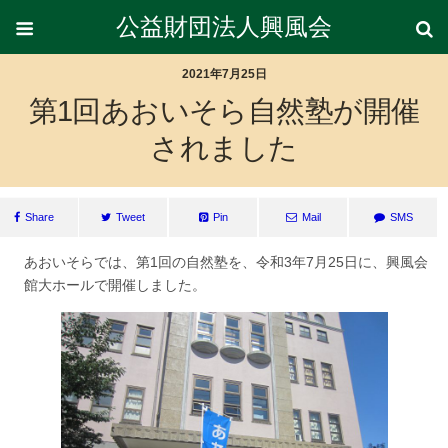
公益財団法人興風会
2021年7月25日
第1回あおいそら自然塾が開催
されました
Share
Tweet
Pin
Mail
SMS
あおいそらでは、第1回の自然塾を、令和3年7月25日に、興風会
館大ホールで開催しました。