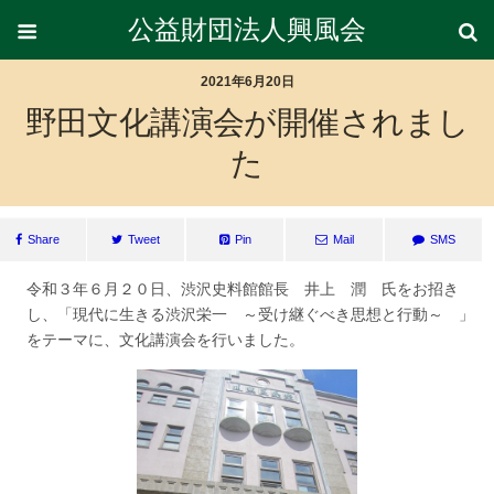
公益財団法人興風会
2021年6月20日
野田文化講演会が開催されまし
た
Share
Tweet
Pin
Mail
SMS
令和３年６月２０日、渋沢史料館館長 井上 潤 氏をお招き
し、「現代に生きる渋沢栄一 ～受け継ぐべき思想と行動～ 」
をテーマに、文化講演会を行いました。