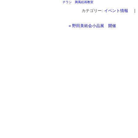
チラシ 興風絵画教室
カテゴリー:
イベント情報
|
«
野田美術会小品展 開催
投稿ナビゲーション