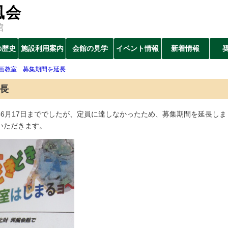
風会
館
の歴史
施設利用案内
会館の見学
イベント情報
新着情報
画教室 募集期間を延長
長
6月17日まででしたが、定員に達しなかったため、募集期間を延長しま
いただきます。