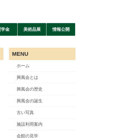
奨学金
美術品展
情報公開
MENU
ホーム
興風会とは
興風会の歴史
興風会の誕生
古い写真
施設利用案内
会館の見学