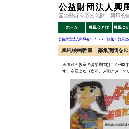
公益財団法人興
国の登録有形文化財 興風会
コ
ホーム
興風会とは
興風会
メインメニュー
ン
公益財団法人興風会
>
イベント情報
>
興風絵
テ
ン
興風絵画教室 募集期間を延
ツ
へ
興風絵画教室の募集期間は、令和3年
移
す。定員になり次第、〆切とさせて
動