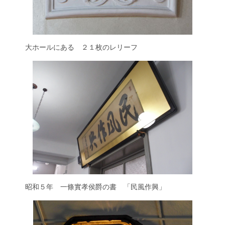
大ホールにある ２１枚のレリーフ
昭和５年 一條實孝侯爵の書 「民風作興」